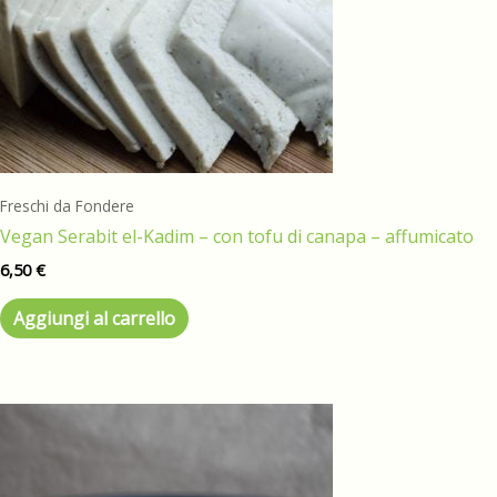
Freschi da Fondere
Vegan Serabit el-Kadim – con tofu di canapa – affumicato
6,50
€
Aggiungi al carrello