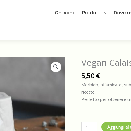
Chi sono
Prodotti
Dove mi
Vegan Calai
5,50
€
Morbido, affumicato, sub
ricette.
Perfetto per ottenere u
Vegan
Aggiungi al 