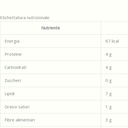
Etichettatura nutrizionale
Nutriente
Energia
67
kcal
Proteine
4
g
Carboidrati
4
g
Zuccheri
0
g
Lipidi
7
g
Grassi saturi
1
g
Fibre alimentari
3
g