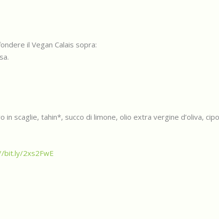
 fondere il Vegan Calais sopra:
sa.
vo in scaglie, tahin*, succo di limone, olio extra vergine d’oliva, cip
//bit.ly/2xs2FwE