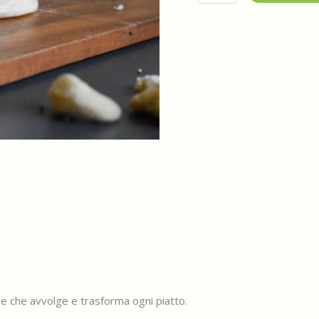
Calais
-
Affumicato
quantità
le che avvolge e trasforma ogni piatto.