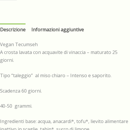
Tecumseh
quantità
Descrizione
Informazioni aggiuntive
Vegan Tecumseh
A crosta lavata con acquavite di vinaccia – maturato 25
giorni.
Tipo “taleggio” al miso chiaro – Intenso e saporito.
Scadenza 60 giorni.
40-50 grammi.
Ingredienti base: acqua, anacardi*, tofu*, lievito alimentare
inattivo in scaglie, tahin*, succo di limone,