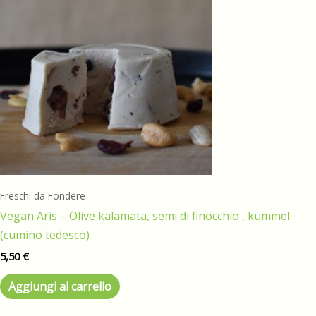
Freschi da Fondere
Vegan Aris – Olive kalamata, semi di finocchio , kummel
(cumino tedesco)
5,50
€
Aggiungi al carrello