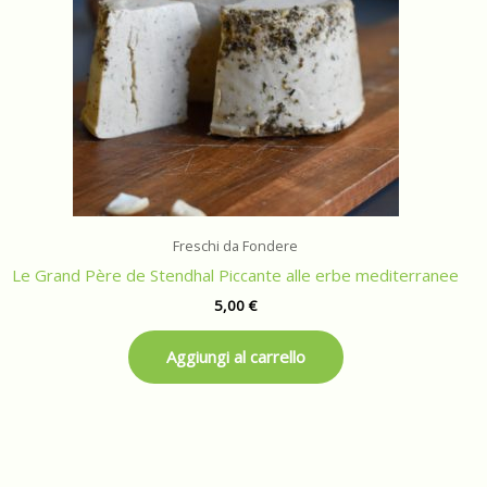
Freschi da Fondere
Le Grand Père de Stendhal Piccante alle erbe mediterranee
5,00
€
Aggiungi al carrello