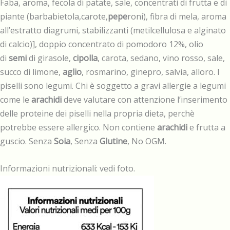
Faba, aroma, fecola di patate, sale, concentrati di frutta e di
piante (barbabietola,carote,
pepe
roni), fibra di mela, aroma
all’estratto diagrumi, stabilizzanti (metilcellulosa e alginato
di calcio)], doppio concentrato di pomodoro 12%, olio
di
semi
di girasole,
cipolla
, carota, sedano, vino rosso, sale,
succo di limone,
aglio
, rosmarino, ginepro, salvia, alloro. I
piselli sono legumi. Chi è soggetto a gravi allergie a legumi
come le
arachidi
deve valutare con attenzione l’inserimento
delle proteine dei piselli nella propria dieta, perchè
potrebbe essere allergico. Non contiene
arachidi
e frutta a
guscio. Senza
Soia
, Senza
Glutine
, No OGM.
Informazioni nutrizionali: vedi foto.