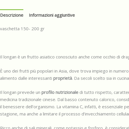
Descrizione
Informazioni aggiuntive
vaschetta 150- 200 gr
Il longan è un frutto asiatico conosciuto anche come occhio di dra
È uno dei frutti più popolari in Asia, dove trova impiego in nume
alimento dalle interessanti
proprietà
. Da secoli scelto sia in cuci
Il longan prevede un
profilo nutrizionale
di tutto rispetto, caratt
medicina tradizionale cinese. Dal basso contenuto calorico, consi
il benessere dell’organismo. La vitamina C, infatti, è essenziale p
stagione, ma anche a limitare il processo d’invecchiamento cellulare 
Ricco anche di sali minerali, come potassio e fosforo, è considerato