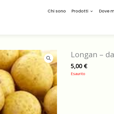
Chi sono
Prodotti
Dove mi
Longan – d
5,00
€
Esaurito