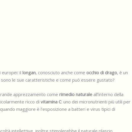
 europei: il
longan
, conosciuto anche come
occhio di drago
, è un
quali sono le sue caratteristiche e come può essere gustato?
e il grande apprezzamento come
rimedio naturale
all’interno della
ticolarmente ricco di
vitamina C
: uno dei micronutrienti più utili per
 quando maggiore è l’esposizione a batteri e virus tipici di
ltà intellettive, inoltre stimolerebbe il naturale rilascio