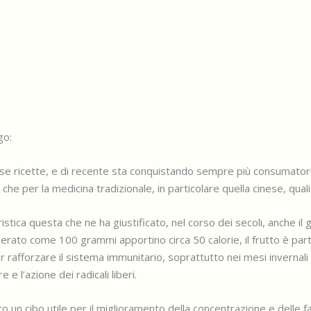
go:
rose ricette, e di recente sta conquistando sempre più consumatori
na che per la medicina tradizionale, in particolare quella cinese, 
eristica questa che ne ha giustificato, nel corso dei secoli, anch
derato come 100 grammi apportino circa 50 calorie, il frutto è par
er rafforzare il sistema immunitario, soprattutto nei mesi invernali
e l’azione dei radicali liberi.
 un cibo utile per il miglioramento della concentrazione e delle faco