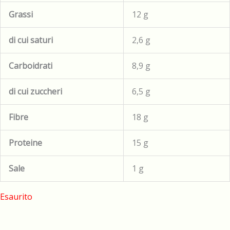
Grassi
12 g
di cui saturi
2,6 g
Carboidrati
8,9 g
di cui zuccheri
6,5 g
Fibre
18 g
Proteine
15 g
Sale
1 g
Esaurito