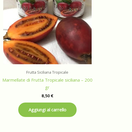
Frutta Siciliana Tropicale
Marmellate di Frutta Tropicale siciliana – 200
gr
8,50
€
Aggiungi al carrello