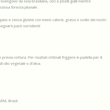
ovengono da soia brasiliana, ceci e piselli gialli mentre
ziosa foresta pluviale .
ano e senza glutine con meno calorie, grassi e sodio dei nostri
segnarti pasti sorridenti!
previa cottura. Per risultati ottimali friggere in padella per 8
di olio vegetale o d’oliva.
M, Brazil.