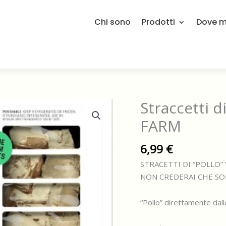
Chi sono
Prodotti
Dove mi
Straccetti d
FARM
6,99
€
STRACETTI DI “POLLO”
NON CREDERAI CHE SO
“Pollo” direttamente da